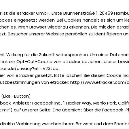
r ist die etracker GmbH, Erste Brunnenstraße 1, 20459 Ham
kies eingesetzt werden. Bei Cookies handelt es sich um klei
chen es, Ihren Browser wieder zu erkennen. Die mit den et
zt, Besucher unserer Website persönlich zu identifizieren
it Wirkung für die Zukunft widersprechen. Um einer Datener
ink ein Opt-Out-Cookie von etracker beziehen, dieser bewir
acker.de/privacy?et=V23Jbb
von etracker gesetzt. Bitte löschen Sie diesen Cookie nich
chutzbestimmungen von etracker: http://www.etracker.com/
(Like- Button)
ook, Anbieter Facebook Inc., 1 Hacker Way, Menlo Park, Calif
ir”) auf unserer Seite. Eine übersicht über die Facebook-Plu
e direkte Verbindung zwischen Ihrem Browser und dem Facebo