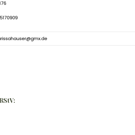
176
5170909
arissahauser@gmx.de
 RStV: