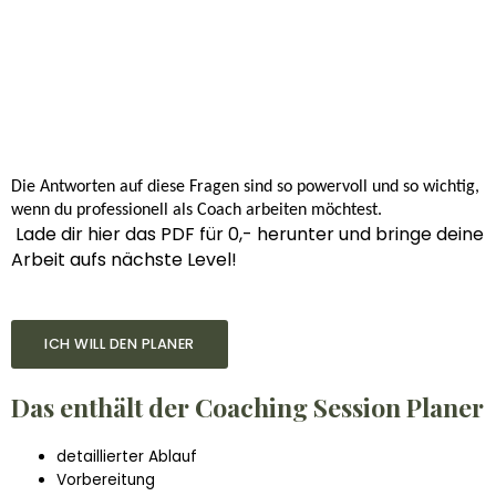
– wie du dich professionell auf eine Coaching Session
vorbereiten kannst
– wie du deine Sessions klar strukturierst
und
wie du tief
gehst
– wie du herausfindest, worum es deinem Coachee
wirklich geht.
Die Antworten auf diese Fragen sind so powervoll und so wichtig,
wenn du professionell als Coach arbeiten möchtest.
Lade dir hier das PDF für 0,- herunter und bringe deine
Arbeit aufs nächste Level!
ICH WILL DEN PLANER
Das enthält der Coaching Session Planer
detaillierter Ablauf
Vorbereitung